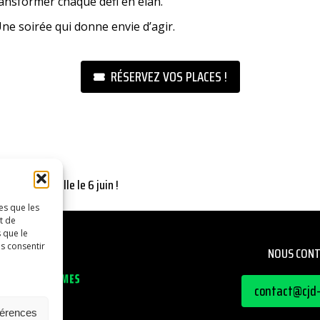
ansformer chaque défi en élan.
ne soirée qui donne envie d’agir.
RÉSERVEZ VOS PLACES !
 exceptionnelle le 6 juin !
es que les
t de
 que le
as consentir
NOUS CON
contact@cjd-
férences