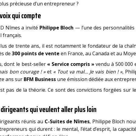
 plus précieuse d’un entrepreneur ?
 voix qui compte
CJD Nîmes a invité
Philippe Bloch
— l’une des personnalités 
 français.
us de trente ans, il est notamment le fondateur de la cha
ès de
300 points de vente
en France, au Canada et au Moye
, dont le best-seller
« Service compris »
vendu à 500 000 
mais bon courage ! »
et
« Tout va mal… Je vais bien ! »
, Phi
ze ans sur
BFM Business
une émission dédiée aux entrepre
est pas de la théorie. Ce sont des convictions forgées sur l
dirigeants qui veulent aller plus loin
dirigeants réunis au
C-Suites de Nîmes
, Philippe Bloch nou
ntrepreneurs qui durent : le mental, l’état d’esprit, la capac