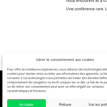
nous entourent et à tr
Une conférence rare. U
Navigation
PRÉCÉDENT
Gérer le consentement aux cookies
article
Les 10 ans du CJD Nîmes : rendez-vous pour une soirée
Article
précédent
Pour offrir les meilleures expériences, nous utilisons des technologies tell
:
cookies pour stocker et/ou accéder aux informations des appareils. Le fai
consentir à ces technologies nous permettra de traiter des données telles
comportement de navigation ou les ID uniques sur ce site. Le fait de ne p
ou de retirer son consentement peut avoir un effet négatif sur certaines
caractéristiques et fonctions.
Accepter
Refuser
Voir les pré